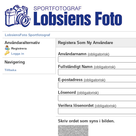
LobsiensFoto Sportfotograf
Användaralternativ
Registera Som Ny Användare
Registrera
Användarnamn
Logga in
(obligatorisk)
Navigering
Fullständigt Namn
(obligatorisk)
Tillbaka
E-postadress
(obligatorisk)
Lösenord
(obligatorisk)
Verifera lösenordet
(obligatorisk)
Skriv ordet som syns i bilden.