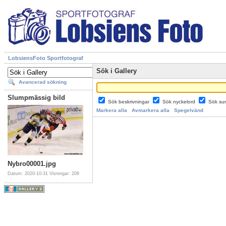
LobsiensFoto Sportfotograf
Sök i Gallery
Avancerad sökning
Slumpmässig bild
Sök beskrivningar
Sök nyckelord
Sök su
Markera alla
Avmarkera alla
Spegelvänd
Nybro00001.jpg
Datum: 2020-10-31
Visningar: 208