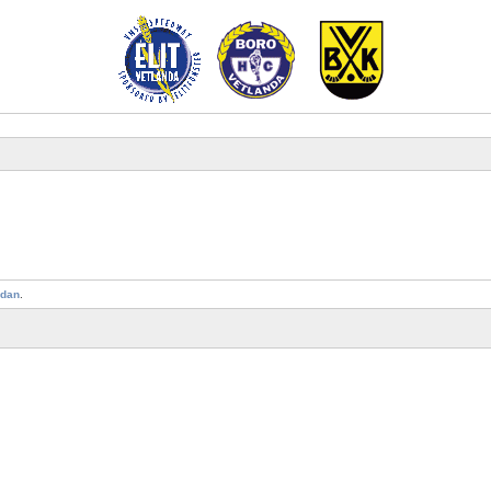
idan
.