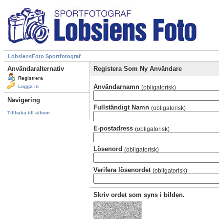
LobsiensFoto Sportfotograf
Användaralternativ
Registera Som Ny Användare
Registrera
Användarnamn
Logga in
(obligatorisk)
Navigering
Fullständigt Namn
(obligatorisk)
Tillbaka till album
E-postadress
(obligatorisk)
Lösenord
(obligatorisk)
Verifera lösenordet
(obligatorisk)
Skriv ordet som syns i bilden.