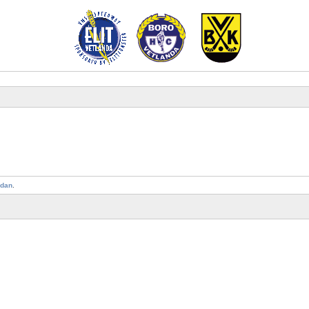
idan
.