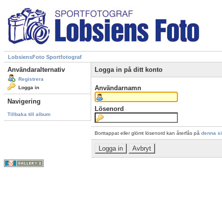
LobsiensFoto Sportfotograf
Användaralternativ
Logga in på ditt konto
Registrera
Användarnamn
Logga in
Navigering
Lösenord
Tillbaka till album
Borttappat eller glömt lösenord kan återfås på
denna s