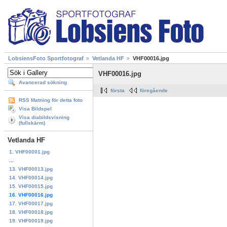
LobsiensFoto Sportfotograf
Vetlanda HF
VHF00016.jpg
VHF00016.jpg
Avancerad sökning
första
föregående
RSS Matning för detta foto
Visa Bildspel
Visa diabildsvisning
(fullskärm)
Vetlanda HF
1. VHF00001.jpg
...
13. VHF00013.jpg
14. VHF00014.jpg
15. VHF00015.jpg
16. VHF00016.jpg
17. VHF00017.jpg
18. VHF00018.jpg
19. VHF00019.jpg